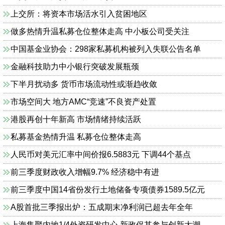
上交所：将资本市场活水引入贫困地区
做多热情升温私募仓位整体走高 中小板公司受关注
中国基金业协会：298家私募机构被列入失联公告名单
金融科技助力中小银行突破发展瓶颈
下半月扰动多 货币市场流动性或渐趋收敛
市场空间大 地方AMC“竞速”不良资产处置
港股再创十年新高 市场情绪持续活跃
私募基金热情升温 私募仓位整体走高
人民币对美元汇率中间价报6.5883元 下调44个基点
前三季度财政收入增幅9.7% 经济稳中有进
前三季度中国14省份发行土地储备专项债券1589.5亿元
A股首批三季报出炉：五成期末净利润已超去年全年
上海集聚内地1/4外资研发中心 新政促其参与创新大潮