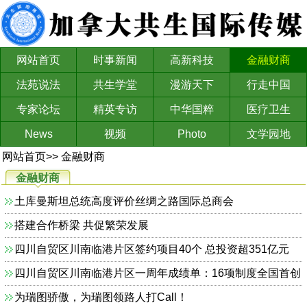
网站首页
时事新闻
高新科技
金融财商
法苑说法
共生学堂
漫游天下
行走中国
专家论坛
精英专访
中华国粹
医疗卫生
News
视频
Photo
文学园地
网站首页
>>
金融财商
金融财商
土库曼斯坦总统高度评价丝绸之路国际总商会
搭建合作桥梁 共促繁荣发展
四川自贸区川南临港片区签约项目40个 总投资超351亿元
四川自贸区川南临港片区一周年成绩单：16项制度全国首创
为瑞图骄傲，为瑞图领路人打Call！