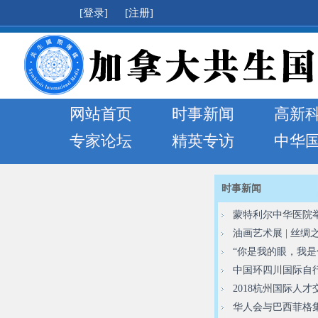
[登录]
[注册]
网站首页
时事新闻
高新
专家论坛
精英专访
中华
时事新闻
蒙特利尔中华医院举
油画艺术展 | 丝
“你是我的眼，我是
中国环四川国际自
2018杭州国际人才
华人会与巴西菲格