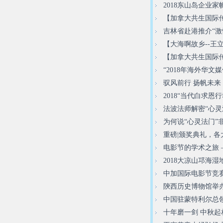
2018东山岛企业
【加拿大共生国际传
吉林省赴港推介“激
【大海啊故乡--
【加拿大共生国际
“2018年海外华
驭风前行 扬帆未来
2018“当代白求
法波法师解密“心灵
为何说“心灵法门”
重磅|颁奖典礼，
电影节的学术之旅
2018大凉山邛海
中加国际电影节竞
陝西历史博物馆举办
中国驻蒙特利尔总领
十年磨一剑 中秋起