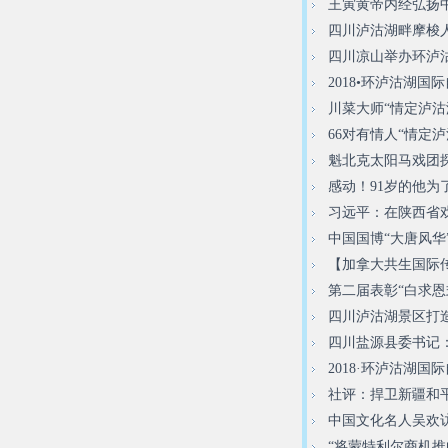
王寅黄帝内经弘扬
四川泸沽湖畔摩梭人
四川凉山举办环泸
2018•环泸沽湖
川菜大师“情定泸沽
66对有情人“情定
魁北克太阳马戏团
感动！91岁的他
习远平：在陕西省
中国国博“大唐风华
【加拿大共生国际传
第二届表彰“白求
四川泸沽湖景区打造
四川盐源县委书记
2018·环泸沽湖
社评：捍卫新疆和
中国文化名人吴欢访
“将蒙特利尔商机推