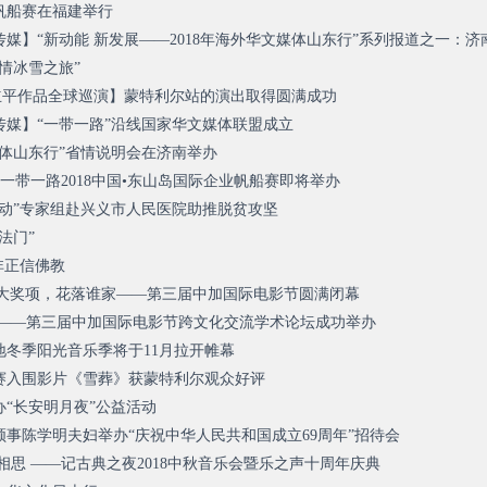
家帆船赛在福建举行
媒】“新动能 新发展——2018年海外华文媒体山东行”系列报道之一：济
情冰雪之旅”
王立平作品全球巡演】蒙特利尔站的演出取得圆满成功
传媒】“一带一路”沿线国家华文媒体联盟成立
文媒体山东行”省情说明会在济南举办
 一带一路2018中国•东山岛国际企业帆船赛即将举办
恩行动”专家组赴兴义市人民医院助推脱贫攻坚
法门”
非正信佛教
各大奖项，花落谁家——第三届中加国际电影节圆满闭幕
 ——第三届中加国际电影节跨文化交流学术论坛成功举办
湿地冬季阳光音乐季将于11月拉开帷幕
赛入围影片《雪葬》获蒙特利尔观众好评
“长安明月夜”公益活动
事陈学明夫妇举办“庆祝中华人民共和国成立69周年”招待会
相思 ——记古典之夜2018中秋音乐会暨乐之声十周年庆典