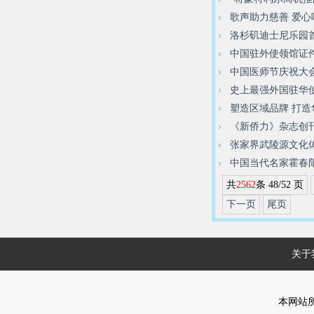
歌声助力慈善 爱心
洛杉矶迪士尼乐园
中国驻外使领馆证
中国医师节庆祝大
史上最强外国驻华
塑造区域品牌 打造
《新侨力》杂志创
张家界武陵源文化
中国当代名家霍春
共
2562
条 48/52 页
下一页
尾页
关于
本网站