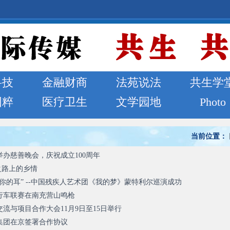
科技
金融财商
法苑说法
共生学
国粹
医疗卫生
文学园地
Photo
当前位置：
办慈善晚会，庆祝成立100周年
绸之路上的乡情
你的耳” --中国残疾人艺术团《我的梦》蒙特利尔巡演成功
行车联赛在南充营山鸣枪
交流与项目合作大会11月9日至15日举行
集团在京签署合作协议