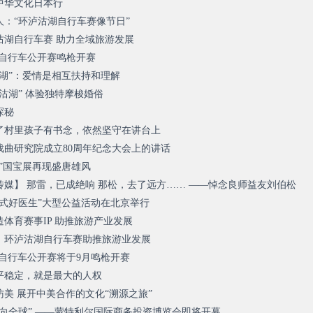
中华文化日本行
：“环泸沽湖自行车赛像节日”
沽湖自行车赛 助力全域旅游发展
国际自行车公开赛鸣枪开赛
湖”：爱情是相互扶持和理解
泸沽湖” 体验独特摩梭婚俗
探秘
为了村里孩子有书念，依然坚守在讲台上
戏曲研究院成立80周年纪念大会上的讲话
”国宝展再现盛唐雄风
媒】 那雷，已成绝响 那松，去了远方…… ——悼念良师益友刘伯松
恩式好医生”大型公益活动在北京举行
体育赛事IP 助推旅游产业发展
：环泸沽湖自行车赛助推旅游业发展
国际自行车公开赛将于9月鸣枪开赛
平稳定，就是最大的人权
美 展开中美合作的文化“溯源之旅”
向全球” ——蒙特利尔国际商务投资博览会即将开幕