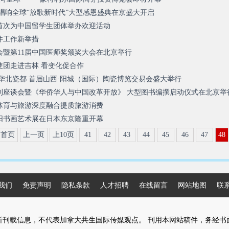
唱响全球“放歌新时代”大型感恩盛典在京盛大开启
首次为中国留学生团体举办欢迎活动
件工作新举措
会暨第11届中国医师奖颁奖大会在北京举行
使团走进吉林 看变化促合作
华北瓷都 首届山西·阳城（国际）陶瓷博览交易会盛大举行
刊座谈会暨《华侨华人与中国改革开放》 大型图书编撰启动仪式在北京举
体育与旅游深度融合提质旅游消费
阳书画艺术展在日本东京隆重开幕
首页
上一页
上10页
41
42
43
44
45
46
47
48
我们
免责声明
隐私条款
人才招聘
在线留言
网站地图
联
所刊载信息，不代表加拿大共生国际传媒观点。 刊用本网站稿件，务经书