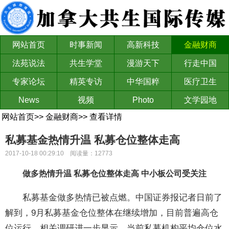
网站首页
时事新闻
高新科技
金融财商
法苑说法
共生学堂
漫游天下
行走中国
专家论坛
精英专访
中华国粹
医疗卫生
News
视频
Photo
文学园地
网站首页
>>
金融财商
>>
查看详情
私募基金热情升温 私募仓位整体走高
2017-10-18 00:29:10 阅读量：12773
做多热情升温 私募仓位整体走高 中小板公司受关注
私募基金做多热情已被点燃。中国证券报记者日前了
解到，9月私募基金仓位整体在继续增加，目前普遍高仓
位运行。相关调研进一步显示，当前私募机构平均仓位水