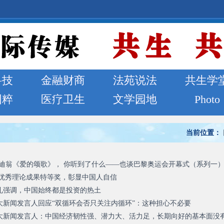
科技
金融财商
法苑说法
共生学
国粹
医疗卫生
文学园地
Photo
当前位置：
滿地可華嚴寺暨國際佛光會滿地可協會聯合舉辦「2026慶祝佛誕浴佛法會暨
·迪翁《爱的颂歌》， 你听到了什么——也谈巴黎奥运会开幕式（系列一
​​​全国优秀理论成果特等奖，彰显中国人自信
礼强调，中国始终都是投资的热土
大新闻发言人回应“双循环会否只关注内循环”：这种担心不必要
大新闻发言人：中国经济韧性强、潜力大、活力足，长期向好的基本面没