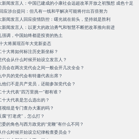
大新闻发言人：中国已建成的小康社会远超改革开放之初预想 成色十足
礼回应涉台提问：但凡有一线和平解决可能将付出百倍努力
大新闻发言人回应疫情防控：曙光就在前头，坚持就是胜利
大新闻发言人：以更大的政治勇气和智慧不断把改革推向前进
礼强调，中国始终都是投资的热土
二十大将展现百年大党新姿态
二十大将如何标注历史新坐标？
党代会从什么时候开始设立发言人？
委员会在两次党代会之间一般会开几次全会？
么中共的党代会有特邀代表出席？
么他们不是共产党员，还能参加党代会？
十大代表“四万里挑一”都有谁？
二十大代表是怎么选出的？
巡视组是专门查办大案的吗？
腐“打老虎”，怎么打？
纪委的角色与西方政党的“党鞭”有什么不同？
从什么时候开始设立纪律检查委员会？