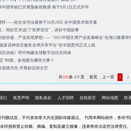
中国学校已开展预备班教课 将于9月1日正式开学
学昌新国际艺术学院成功举办2022届本科生、硕士生“牛犊之势·鸿鹄之志”
怀——孙文佳书法展将于10月29日 在中国美术馆开幕
飞：用好艺术这门“世界语言”，讲好中国故事
造价值，产业实现梦想—— “2021中国文博产业发展峰会”在海口隆重举
数据多语种语言服务全球共享平台”在中国贵州正式上线
权区块链》呼吁构建全球数字信任共同体
五”时期，各地要办哪些大事？
有道德为先 丹青妙品游太空
共
105
条 1/3 页
首页
上一页
1
2
我们
免责声明
隐私条款
人才招聘
在线留言
网站地图
联
所刊载信息，不代表加拿大共生国际传媒观点。 刊用本网站稿件，务经书
未经授权禁止转载、摘编、复制及建立镜像，违者将依法追究法律责任。