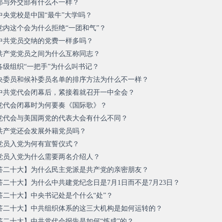
部与外交部有什么不一样？
央党校是中国“最牛”大学吗？
党内这个会为什么拒绝“一团和气”？
中共党员交纳的党费一样多吗？
共产党党员之间为什么互称同志？
级组织“一把手”为什么叫书记？
央委员和候补委员名单的排序方法为什么不一样？
中共党代会闭幕后，紧接着就召开一中全会？
党代会闭幕时为何要奏《国际歌》？
党代会与美国两党的代表大会有什么不同？
共产党还会发展外籍党员吗？
党员入党为何有宣誓仪式？
党员入党为什么需要两名介绍人？
答二十大】为什么民主党派是共产党的亲密朋友？
二十大】为什么中共建党纪念日是7月1日而不是7月23日？
答二十大】中央书记处是个什么“处”？
答二十大】中共组织体系的这三大机构是如何运转的？
答二十大】中共党代会报告是如何“炼成”的？