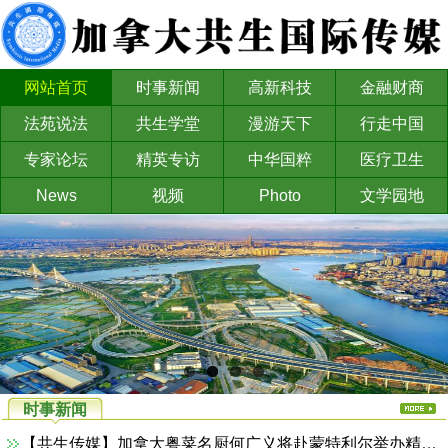
网站首页
时事新闻
高新科技
金融财商
法苑说法
共生学堂
漫游天下
行走中国
专家论坛
精英专访
中华国粹
医疗卫生
News
视频
Photo
文学园地
时事新闻
【共生传媒】加拿大粤菜名厨何广义将赴蒙特利尔举办精品美食活动——“仲夏夜·厨皇驾到”将于8月14日至15日在彭氏精品私房菜举行