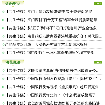
金融财商
【共生传媒】江门：聚力攻坚谋蝶变 实干奋进促发展
【共生传媒】江门深耕“百千万工程”谱写全域提质新篇章
【共生传媒】从“豆子”到“杯子” 江门打造咖啡产业全链条体系
【共生传媒】南非约堡老牌商圈香港城重磅扩容！时代国际商贸广场落地 创新零批一体模式激活南共体跨境商贸 拉动南非本土就业！
产能品质双升级！天源长寿村筑牢本土矿泉水标杆
【共生传媒】“骑”遇江门 一场机车嘉年华里的城市美学
法苑说法
【共生传媒】火眼金睛辨真假 唐僧师徒教你识破冒充公检法诈骗
【共生传媒】中国银行原创反诈视频《隐汇》揭秘“换汇”陷阱
【共生传媒】中国银行反诈视频《虚拟审判》起底冒充公检法诈骗骗局
【共生传媒】中国银行反诈短片：《什么 我变成警察了！》带你揭秘骗局
【共生传媒】狄仁杰破局城市摆渡案 揭开身边的套路陷阱