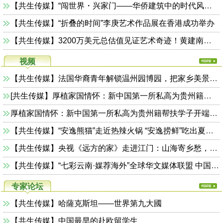
【共生传媒】“闯世界・兴家门——华侨建筑中的时代风华与家国担当”展览开幕
【共生传媒】“折叠的时间”李庚艺术作品展在香港成功举办
【共生传媒】3200万美元总估值见证艺术奇迹！黄建南天价画作引领国际艺术变革
视频
【共生传媒】法国华裔青年解锁温州园博园，把家乡美景打包带回法国朋友圈
[共生传媒】厚植家国情怀：新中国第一所私高为贵州籍帮扶学子开端午茶话会
厚植家国情怀：新中国第一所私高为贵州籍帮扶学子开端午茶话会
【共生传媒】“安逸熊猫”走近热辣火锅 “安逸捞鲜”吃出夏日氛围
【共生传媒】央视《远方的家》走进江门：山海寄乡愁，侨都焕新生
【共生传媒】“七彩云南·媒荐海外”全球华文媒体联盟 中国行之走进云南活动在昆明启动
专家论坛
【共生传媒】哈薩克斯坦——世界第九大國
【共生传媒】中国最早的赴欧留学生