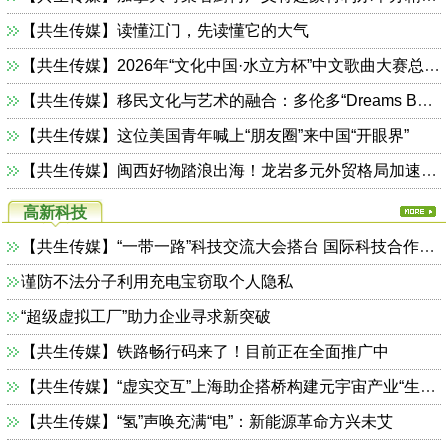
【共生传媒】读懂江门，先读懂它的大气
【共生传媒】2026年“文化中国·水立方杯”中文歌曲大赛总决赛落幕，选手精彩表现来啦
【共生传媒】移民文化与艺术的融合：多伦多“Dreams Beyond 临界49”展览落幕
【共生传媒】这位美国青年喊上“朋友圈”来中国“开眼界”
【共生传媒】闽西好物踏浪出海！龙岩多元外贸格局加速成型→
高新科技
【共生传媒】“一带一路”科技交流大会搭台 国际科技合作态势火热
谨防不法分子利用充电宝窃取个人隐私
“超级虚拟工厂”助力企业寻求新突破
【共生传媒】铁路畅行码来了！目前正在全面推广中
【共生传媒】“虚实交互”上海助企搭桥构建元宇宙产业“生态圈”
【共生传媒】“氢”声唤充满“电”：新能源革命方兴未艾