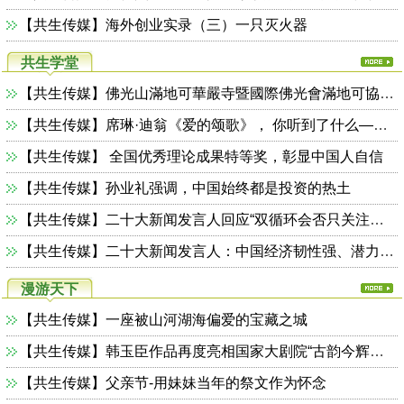
【共生传媒】海外创业实录（三）一只灭火器
共生学堂
【共生传媒】佛光山滿地可華嚴寺暨國際佛光會滿地可協會聯合舉辦「2026慶祝佛誕浴佛法會暨佛光素食嘉年華」
【共生传媒】席琳·迪翁《爱的颂歌》， 你听到了什么——也谈巴黎奥运会开幕式（系列一）
【共生传媒】 ​​​​​​​全国优秀理论成果特等奖，彰显中国人自信
【共生传媒】孙业礼强调，中国始终都是投资的热土
【共生传媒】二十大新闻发言人回应“双循环会否只关注内循环”：这种担心不必要
【共生传媒】二十大新闻发言人：中国经济韧性强、潜力大、活力足，长期向好的基本面没有改变
漫游天下
【共生传媒】一座被山河湖海偏爱的宝藏之城
【共生传媒】韩玉臣作品再度亮相国家大剧院“古韵今辉—中国当代美术名家经典作品展”
【共生传媒】父亲节-用妹妹当年的祭文作为怀念