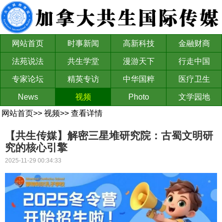
网站首页
时事新闻
高新科技
金融财商
法苑说法
共生学堂
漫游天下
行走中国
专家论坛
精英专访
中华国粹
医疗卫生
News
视频
Photo
文学园地
网站首页
>>
视频
>>
查看详情
【共生传媒】解密三星堆研究院：古蜀文明研
究的核心引擎
2025-11-29 00:34:33