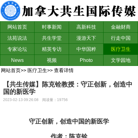
网站首页
时事新闻
高新科技
金融财商
法苑说法
共生学堂
漫游天下
行走中国
专家论坛
精英专访
中华国粹
医疗卫生
News
视频
Photo
文学园地
网站首页
>>
医疗卫生
>>
查看详情
【共生传媒】陈克铨教授：守正创新，创造中
国的新医学
2023-02-13 09:26:08 阅读量：19756
守正创新，创造中国的新医学
作者：陈克铨