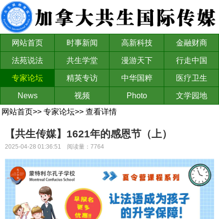
网站首页
时事新闻
高新科技
金融财商
法苑说法
共生学堂
漫游天下
行走中国
专家论坛
精英专访
中华国粹
医疗卫生
News
视频
Photo
文学园地
网站首页
>>
专家论坛
>>
查看详情
【共生传媒】1621年的感恩节（上）
2025-04-28 01:36:51 阅读量：7764