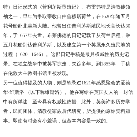
特）日记形式的《普利茅斯垦殖记》。布雷弗特是清教徒领
袖之一，早年为争取宗教自由曾移居荷兰，在1620年随五月
花号船赴北美新大陆。他曾出任普利茅斯殖民地长官长达30
年，于1657年去世。布莱佛德的日记记载了从荷兰启程，乘
五月花船到达普利茅斯，以及建立第一个英属永久殖民地的
过程（1620 –1646）。这部日记手稿是最具权威性的历史记
录。在独立战争中被英军掠走，失踪多年。到1855年，手稿
在伦敦大主教图书馆里被发现。
另一位值得提及的人物，则是笔录过1621年感恩聚会的爱德
华·维斯洛 （以下称维斯洛）。他在写给在英国友人的一封信
中有所详述，至今具有权威性依据。此外，英美许多历史学
者，民间团体，清教徒家族后代研究，所提供的原始资料颇
丰。即使有时会有小差误，但基本内容是一致的。