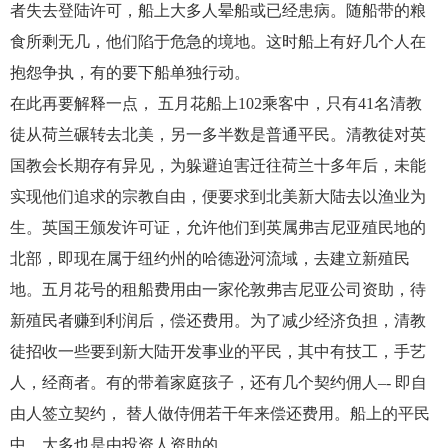
者失去登陆许可，船上大多人晕船或已经患病。随船带的粮
食所剩无几，他们陷于危急的境地。这时船上有好几个人在
抱怨争执，有的要下船单独行动。
在此再要解释一点， 五月花船上102乘客中，只有41名清教
徒从荷兰碾转去北美，另一多半数是普通平民。清教徒对英
国教会长期存有异见，为躲避迫害迁往荷兰十多年后，未能
实现他们追求的宗教自由，便要求到北美新大陆去以渔业为
生。英国王颁发许可证，允许他们到英属弗吉尼亚殖民地的
北部，即现在属于纽约州的哈德逊河流域，去建立新殖民
地。五月花号的租船费用由一家伦敦弗吉尼亚公司资助，待
新殖民者赚到利润后，偿还费用。为了减少经济负担，清教
徒招收一些要到新大陆开发事业的平民，其中有技工，手艺
人，经商者。有的带着家庭孩子，还有几个契约佣人–- 即自
由人签立契约， 替人做侍佣若干年来偿还费用。船上的平民
中，大多也是由投资人资助的。