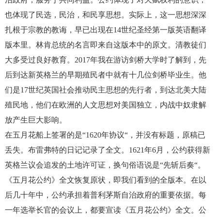
也体现了民选，民治，和民享思想。实际上，这一思想深深
扎根于宗教的教诲，早已出现在14世纪圣经第一版英语翻译
版本里。林肯总统的名言即来自这版本中的原文。清教徒们
大多受过良好教育。2017年我在游访剑桥大学时了解到，先
后到达新英格兰的早期殖民者中就有十几位剑桥毕业生。他
们是17世纪英国社会推动民主思想的先行者，到达北美大陆
殖民地，他们在欧洲的人文思想对美国独立，内战中奴隶解
放产生巨大影响。
在五月花船上签署的是“1620年协议“，并没有标题，原稿已
丢失。布雷弗特的日记记录了全文。1621年6月，公约获得新
英格兰议会追发的土地许可证，换句俗语说是“先斩后奏“。
《五月花公约》全文恢复原状，即我们看到的全版本。在以
后几十年中，公约承担着普利茅斯自治政府的重要依据。每
一年选举长官的会议上，都要宣读《五月花公约》全文。公