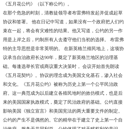
《五月花公约》（以下称公约）。
在那个危急的时刻，清教徒领导者布雷弗特发起并促成起草
协议和签署。 他在日记中写道，如果没有一个政府把人们约
束在一起，将会有灾难性的结果。他又写道，公约的另一作
用是上岸之后，约制所有人去遵守他们当初的选择。 布雷弗
特的主导思想是非常英明的。 在新英格兰殖民地上，这项协
议承当自治政府长达90年，奠定了新英格兰地区的治理基
础。每逢选举长官或商议重大决策时， 会议开始首先朗读
《五月花契约》。协议的理念成为美国文化基石，渗入社会
和文化。《五月花公约》被称为历史上第一个公平民治政
府。这一典范成为以后建立各殖民地时的效仿模式，也是后
来的美国国家执政模式，奠定了民治政府的基础。公约直接
影响美国《独立宣言》和美国宪法的两大重要文件的制定。
公约的产生不是偶然的。它的精华在于建立了史上第一个自
治政府，服务于共同利益。公约体现了对天赋权利的意识，