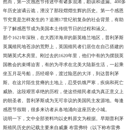
然而，第一次感恩节传述中有诸多混淆，勘误和遗漏。400多
年历史波谲云诡，湮没了那段熠熠生辉的历史。第一个感恩
节究竟是怎样发生的？追溯17世纪初复杂的社会背景，有助
于了解感恩节成为美国本土传统节日的过程和涵义。
那个1621年深秋，在大西洋海岸的新英格兰地区，普利茅斯
英属殖民地苍凉的荒野上，英国殖民者们居住在自己搭建的
简陋英式木房里。刚过去的1620年里，他们中有的为摆脱英
国教会的束缚迫害，有的为寻求在北美大陆新生活，一起乘
坐五月花号船，历经艰辛，渡过险恶的大洋，到达普利茅
斯。在这片陌生贫瘠的土地上，忍受饥饿严寒，疾病和死亡
威胁。这段艰苦卓绝的历程，使这些殖民者成为真正意义上
的朝圣者。普利茅斯成为无可非议的美国民主发源地。每逢
感恩节假期，很多来访者从各地涌向这座历史小城。
说明一下，文中全部资料均以史料原文为根据。早期普利茅
斯殖民历史的记载主要来自威廉 布雷弗特（以下称布雷弗