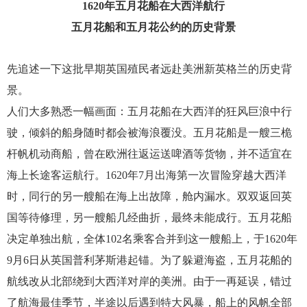
1620年五月花船在大西洋航行
五月花船和五月花公约的历史背景
先追述一下这批早期英国殖民者远赴美洲新英格兰的历史背
景。
人们大多熟悉一幅画面：五月花船在大西洋的狂风巨浪中行
驶，倾斜的船身随时都会被海浪覆没。五月花船是一艘三桅
杆帆机动商船，曾在欧洲往返运送啤酒等货物，并不适宜在
海上长途客运航行。1620年7月出海第一次冒险穿越大西洋
时，同行的另一艘船在海上出故障，舱内漏水。双双返回英
国等待修理，另一艘船几经曲折，最终未能成行。五月花船
决定单独出航，全体102名乘客合并到这一艘船上，于1620年
9月6日从英国普利茅斯港起锚。为了躲避海盗，五月花船的
航线改从北部绕到大西洋对岸的美洲。由于一再延误，错过
了航海最佳季节，半途以后遇到特大风暴，船上的风帆全部