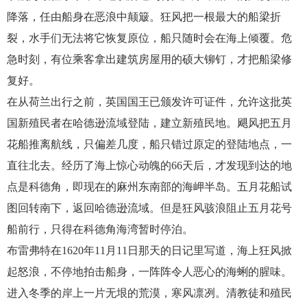
降落，任由船身在恶浪中颠簸。狂风把一根最大的船梁折
裂，水手们无法将它恢复原位，船只随时会在海上倾覆。危
急时刻，有位乘客拿出建筑房屋用的硕大铆钉，才把船梁修
复好。
在从荷兰出行之前，英国国王已颁发许可证件，允许这批英
国新殖民者在哈德逊流域登陆，建立新殖民地。飓风把五月
花船推离航线，只偏差几度，船只错过原定的登陆地点，一
直往北去。经历了海上惊心动魄的66天后，才发现到达的地
点是科德角，即现在的麻州东南部的海岬半岛。五月花船试
图回转南下，返回哈德逊流域。但是狂风骇浪阻止五月花号
船前行，只得在科德角海湾暂时停泊。
布雷弗特在1620年11月11日那天的日记里写道，海上狂风掀
起怒浪，不停地拍击船身，一阵阵令人恶心的海蜊的腥味。
进入冬季的岸上一片无垠的荒漠，寒风凛冽。清教徒和殖民