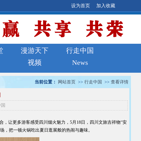
设为首页
加入收藏
堂
漫游天下
行走中国
视频
News
当前位置：
网站首页
>>
行走中国
>>
查看详情
围
中国
度融合，让更多游客感受四川烟火魅力，5月18日，四川文旅吉祥物“安
番上场，把一顿火锅吃出夏日逛展般的热闹与趣味。