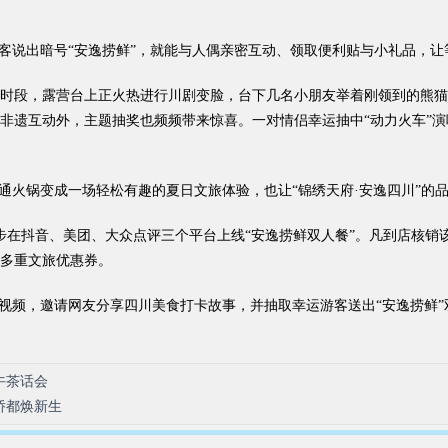
说出暗号“安逸捞鲜”，就能与人偶亲密互动、领取便利贴与小礼品，让
段，露营台上正火热进行川剧变脸，台下几名小朋友举着刚领到的熊猫糖
非遗互动外，主题抽奖也频频带来惊喜。一对情侣幸运抽中“动力火车”演
火锅变成一场轻松有趣的夏日文旅体验，也让“锦绣天府·安逸四川”的
抖音、美团、大众点评三个平台上线“安逸捞鲜双人餐”。凡到店核销该套餐
多重文旅优惠券。
闪视频，邀请网友分享四川美食打卡故事，并抽取幸运游客送出“安逸捞鲜”
午茶话会
侨都焕新生