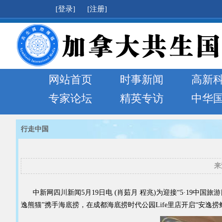
[登录]
[注册]
网站首页
时事新闻
高新
专家论坛
精英专访
中华
行走中国
来
中新网四川新闻5月19日电 (肖茹月 程兆)为迎接“5·19中国
逸熊猫”携手海底捞，在成都海底捞时代公园Life里店开启“安