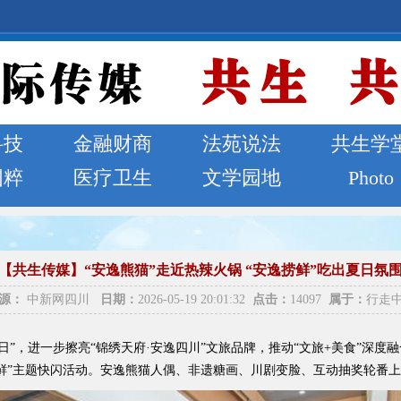
科技
金融财商
法苑说法
共生学
国粹
医疗卫生
文学园地
Photo
【共生传媒】“安逸熊猫”走近热辣火锅 “安逸捞鲜”吃出夏日氛
源：
中新网四川
日期：
2026-05-19 20:01:32
点击：
14097
属于：
行走
旅游日”，进一步擦亮“锦绣天府·安逸四川”文旅品牌，推动“文旅+美食”深
逸捞鲜”主题快闪活动。安逸熊猫人偶、非遗糖画、川剧变脸、互动抽奖轮