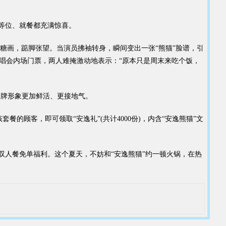
等位、就餐都充满惊喜。
画，踮脚张望。当演员拂袖转身，瞬间变出一张“熊猫”脸谱，引
唱会内场门票，两人难掩激动地表示：“原本只是周末来吃个饭，
品牌形象更加鲜活、更接地气。
的顾客，即可领取“安逸礼”(共计4000份)，内含“安逸熊猫”文
双人餐免单福利。这个夏天，不妨和“安逸熊猫”约一顿火锅，在热