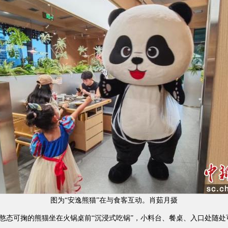
图为“安逸熊猫”在与食客互动。肖茹月摄
态可掬的熊猫坐在火锅桌前“沉浸式吃锅”，小料台、餐桌、入口处随处