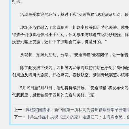
打卡。
活动最受欢迎的环节，莫过于和“安逸熊猫”现场贴贴互动。顾客
现场还巧妙融入了非遗糖画、川剧变脸等四川特色表演。就餐时
得孩子们惊喜地伸出小手互动，休闲氛围与非遗在此巧妙碰撞。除
没想到碰上变脸，还抽中了演唱会门票，挺意外的。”
从就餐、拍照到互动、分享，“安逸熊猫”全程陪伴，让一顿普通
除了此次线下快闪，四川省内40家海底捞门店已于5月15日同步在
创周边及四川大剧院、开心麻花、春秋航空、梦回青城演艺小镇等
5月19日至5月31日，活动将持续开展。“安逸熊猫”将发布快
气腾腾里，感受独属于四川的安逸与美好。(完)
上一：
厚植家国情怀：新中国第一所私高为贵州籍帮扶学子开端
下一：
【共生传媒】央视《远方的家》走进江门：山海寄乡愁，