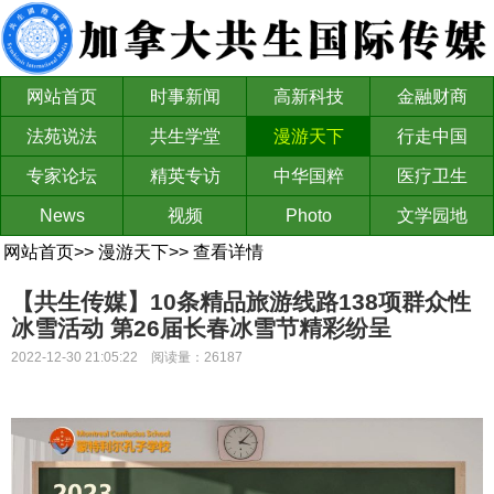
网站首页
时事新闻
高新科技
金融财商
法苑说法
共生学堂
漫游天下
行走中国
专家论坛
精英专访
中华国粹
医疗卫生
News
视频
Photo
文学园地
网站首页
>>
漫游天下
>>
查看详情
【共生传媒】10条精品旅游线路138项群众性
冰雪活动 第26届长春冰雪节精彩纷呈
2022-12-30 21:05:22 阅读量：26187