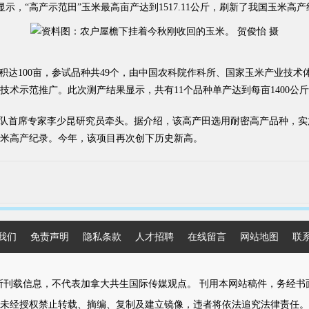
示，“高产示范田”玉米最高亩产达到1517.11公斤，刷新了我国玉米高
达100亩，参试品种共49个，由中国农科院作科所、国家玉米产业技术
范推广。此次测产结果显示，共有11个品种单产达到每亩1400公斤，其中
队首席专家李少昆研究员牵头。据介绍，该高产田选用耐密高产品种，实
玉米高产纪录。今年，该项目再次创下历史新高。
我们
免责声明
隐私条款
人才招聘
在线留言
网站地图
联
所刊载信息，不代表加拿大共生国际传媒观点。 刊用本网站稿件，务经书
未经授权禁止转载、摘编、复制及建立镜像，违者将依法追究法律责任。