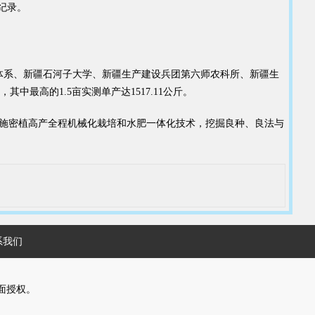
产纪录。
体系、新疆石河子大学、新疆生产建设兵团第六师农科所、新疆生
最高的1.5亩实测单产达1517.11公斤。
施密植高产全程机械化栽培和水肥一体化技术，挖掘良种、良法与
系我们
面授权。