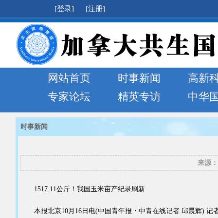
[登录]
[注册]
网站首页
时事新闻
高新
专家论坛
精英专访
中华
时事新闻
来源：
1517.11公斤！我国玉米亩产纪录刷新
本报北京10月16日电(中国青年报・中青在线记者 邱晨辉) 