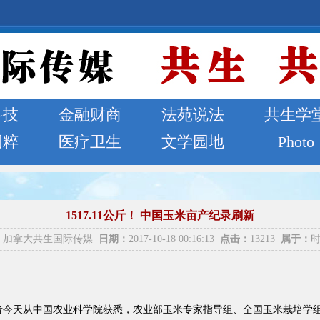
科技
金融财商
法苑说法
共生学
国粹
医疗卫生
文学园地
Photo
1517.11公斤！ 中国玉米亩产纪录刷新
加拿大共生国际传媒
日期：
2017-10-18 00:16:13
点击：
13213
属于：
记者今天从中国农业科学院获悉，农业部玉米专家指导组、全国玉米栽培学组