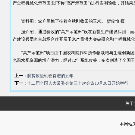
产全程机械化示范田(以下称“高产示范田”)进行实测验收，其结果显
资料图：农户屋檐下挂着今秋刚收回的玉米。 贺俊怡 摄
据介绍，通过验收的“高产示范田”设在新疆生产建设兵团，面积
产建设兵团奇台总场合作开展玉米产量潜力突破研究和全程机械化技术示
“高产示范田”项目由中国农科院作科所作物栽培与生理创新团
光温水肥资源的增产潜力，经过12年系统攻关，多次创造了全国
上一：
脱贫攻坚砥砺奋进的五年
下一：
十二届全国人大常委会第三十次会议10月30日开始举行
关于
本网站