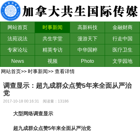
网站首页
时事新闻
高新科技
金融财商
法苑说法
共生学堂
漫游天下
行走中国
专家论坛
精英专访
中华国粹
医疗卫生
News
视频
Photo
文学园地
网站首页
>>
时事新闻
>>
查看详情
调查显示：超九成群众点赞5年来全面从严治
党
2017-10-18 00:16:31 阅读量：13186
大型网络调查显示
超九成群众点赞5年来全面从严治党