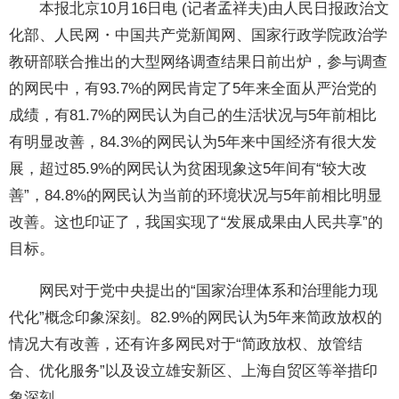
本报北京10月16日电 (记者孟祥夫)由人民日报政治文
化部、人民网・中国共产党新闻网、国家行政学院政治学
教研部联合推出的大型网络调查结果日前出炉，参与调查
的网民中，有93.7%的网民肯定了5年来全面从严治党的
成绩，有81.7%的网民认为自己的生活状况与5年前相比
有明显改善，84.3%的网民认为5年来中国经济有很大发
展，超过85.9%的网民认为贫困现象这5年间有“较大改
善”，84.8%的网民认为当前的环境状况与5年前相比明显
改善。这也印证了，我国实现了“发展成果由人民共享”的
目标。
网民对于党中央提出的“国家治理体系和治理能力现
代化”概念印象深刻。82.9%的网民认为5年来简政放权的
情况大有改善，还有许多网民对于“简政放权、放管结
合、优化服务”以及设立雄安新区、上海自贸区等举措印
象深刻。