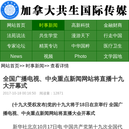
网站首页
时事新闻
高新科技
金融财商
法苑说法
共生学堂
漫游天下
行走中国
专家论坛
精英专访
中华国粹
医疗卫生
News
视频
Photo
文学园地
网站首页
>>
时事新闻
>>
查看详情
全国广播电视、中央重点新闻网站将直播十九
大开幕式
2017-10-18 00:16:50 阅读量：12871
(十九大受权发布)党的十九大将于18日在京举行 全国广
播电视、中央重点新闻网站将直播大会开幕式
新华社北京10月17日电 中国共产党第十九次全国代