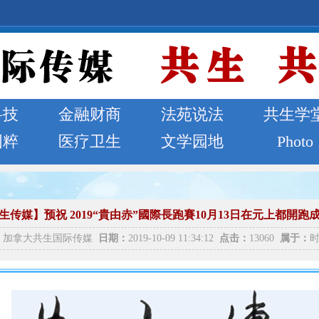
科技
金融财商
法苑说法
共生学
国粹
医疗卫生
文学园地
Photo
生传媒】预祝 2019“貴由赤”國際長跑賽10月13日在元上都開跑
加拿大共生国际传媒
日期：
2019-10-09 11:34:12
点击：
13060
属于：