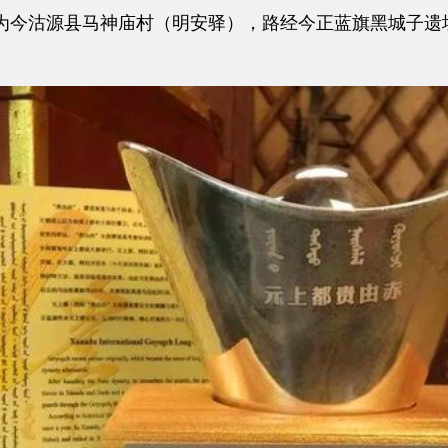
今沽源县马神庙村（明安驿），路经今正蓝旗黑城子遗