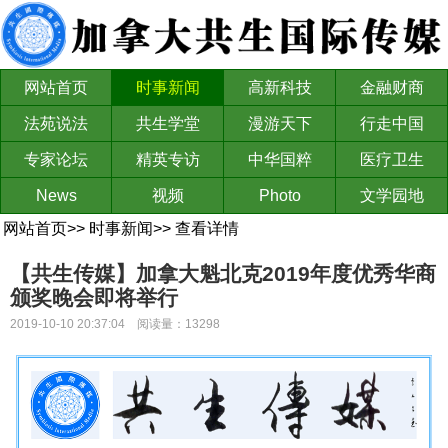
网站首页
时事新闻
高新科技
金融财商
法苑说法
共生学堂
漫游天下
行走中国
专家论坛
精英专访
中华国粹
医疗卫生
News
视频
Photo
文学园地
网站首页
>>
时事新闻
>>
查看详情
【共生传媒】加拿大魁北克2019年度优秀华商
颁奖晚会即将举行
2019-10-10 20:37:04 阅读量：13298