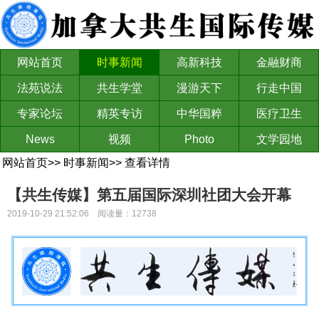
网站首页
时事新闻
高新科技
金融财商
法苑说法
共生学堂
漫游天下
行走中国
专家论坛
精英专访
中华国粹
医疗卫生
News
视频
Photo
文学园地
网站首页
>>
时事新闻
>>
查看详情
【共生传媒】第五届国际深圳社团大会开幕
2019-10-29 21:52:06 阅读量：12738