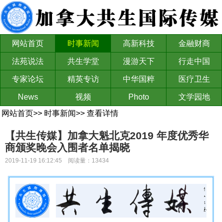
网站首页
时事新闻
高新科技
金融财商
法苑说法
共生学堂
漫游天下
行走中国
专家论坛
精英专访
中华国粹
医疗卫生
News
视频
Photo
文学园地
网站首页
>>
时事新闻
>>
查看详情
【共生传媒】加拿大魁北克2019 年度优秀华
商颁奖晚会入围者名单揭晓
2019-11-19 16:12:45 阅读量：13434