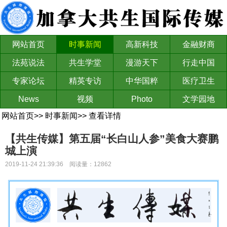
网站首页
时事新闻
高新科技
金融财商
法苑说法
共生学堂
漫游天下
行走中国
专家论坛
精英专访
中华国粹
医疗卫生
News
视频
Photo
文学园地
网站首页
>>
时事新闻
>>
查看详情
【共生传媒】第五届“长白山人参”美食大赛鹏
城上演
2019-11-24 21:39:36 阅读量：12862