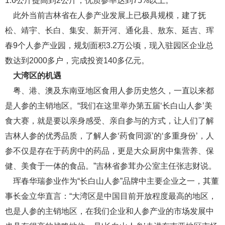
1.6公斤提高到2公斤，优质参率达到75%以上。
此外当前吉林省在人参产业发展上已极具规模，建了抚
松、靖宇、长白、集安、新开河、通化县、敖东、延吉、珲
春9个人参产业园，规划面积3.2万公顷，现入驻园区企业总
数达到2000多户，完成投资140多亿元。
大湾区的机遇
粤、港、澳及东南亚地区食用人参历史悠久，一直以来都
是人参的主销地区。“我们在这里举办第五届‘长白山人参’美
食大赛，就是要以亲身感受、亲自参与的方式，让人们了解
吉林人参的优秀品质，了解人参‘药食同源’的‘多重身份’，人
参不仅是存在于药房中的药品，更是大众厨房中集营养、保
健、美食于一体的食品。”吉林省参茸办公室主任张志财说。
珲春华瑞参业作为“长白山人参”品牌中主要企业之一，其董
事长金立华直言：“大湾区是中国目前开放程度最高的地区，
也是人参的主销地区，在我们企业和人参产业的市场发展中