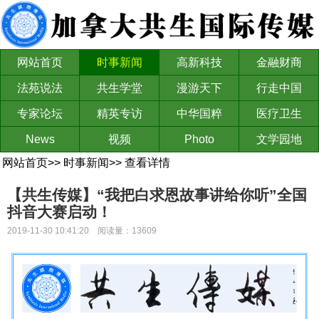
网站首页
时事新闻
高新科技
金融财商
法苑说法
共生学堂
漫游天下
行走中国
专家论坛
精英专访
中华国粹
医疗卫生
News
视频
Photo
文学园地
网站首页
>>
时事新闻
>>
查看详情
【共生传媒】“我把白求恩故事讲给你听”全国
抖音大赛启动！
2019-11-30 10:41:20 阅读量：13609