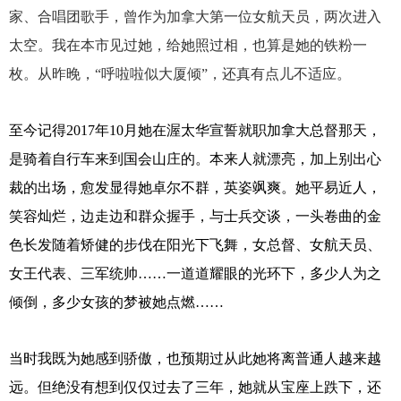
家、合唱团歌手，曾作为加拿大第一位女航天员，两次进入
太空。我在本市见过她，给她照过相，也算是她的铁粉一
枚。从昨晚，“呼啦啦似大厦倾”，还真有点儿不适应。
至今记得
2017年10月她在渥太华宣誓就职加拿大总督那天，
是骑着自行车来到国会山庄的。本来人就漂亮，加上别出心
裁的出场，愈发显得她卓尔不群，英姿飒爽。她平易近人，
笑容灿烂，边走边和群众握手，与士兵交谈，一头卷曲的金
色长发随着矫健的步伐在阳光下飞舞，女总督、女航天员、
女王代表、三军统帅……一道道耀眼的光环下，多少人为之
倾倒，多少女孩的梦被她点燃……
当时我既为她感到骄傲，也预期过从此她将离普通人越来越
远。但绝没有想到仅仅过去了三年，她就从宝座上跌下，还