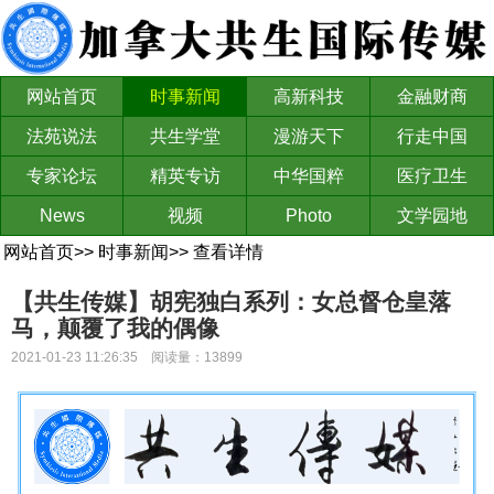
网站首页
时事新闻
高新科技
金融财商
法苑说法
共生学堂
漫游天下
行走中国
专家论坛
精英专访
中华国粹
医疗卫生
News
视频
Photo
文学园地
网站首页
>>
时事新闻
>>
查看详情
【共生传媒】胡宪独白系列：女总督仓皇落
马，颠覆了我的偶像
2021-01-23 11:26:35 阅读量：13899