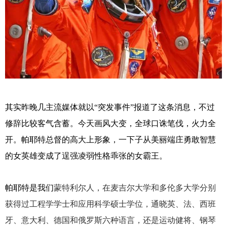
其实昨晚几主流媒体就以
“突发事件”报道了这条消息，不过
修辞比较客气含蓄。今天画风大变，全球口诛笔伐，火力全
开。帕耶特总督的高大上形象，一下子从美丽端庄勇敢智慧
的女英雄变成了逞强凌弱性格乖张的女霸王。
帕耶特是我们
蒙特利尔人，在麦吉尔大学
和多伦多大学分别
获得过工程学学士和应用科学硕士学位，通晓英、法、西班
牙、意大利、德国和俄罗斯六种语言，还是运动健将、钢琴