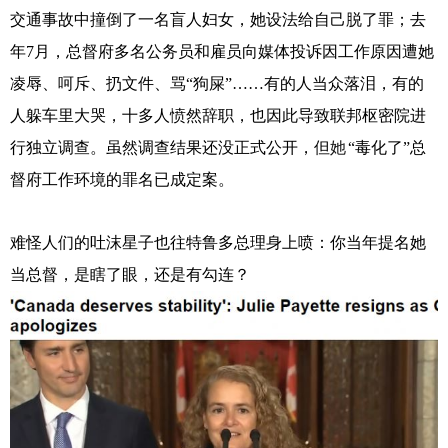
交通事故中撞倒了一名盲人妇女，她设法给自己脱了罪；
去
年
7月
，总督府多名公务员和雇员向媒体投诉因工作原因遭她
凌辱、呵斥、扔文件、骂
“狗屎”……有的人当众落泪，有的
人躲车里大哭，
十多人愤然辞职，也因此导致联邦枢密院进
行独立调查。虽然调查结果还没正式公开，但
她
“毒化了”总
督府工作环境的罪名已成定案。
难怪人们的吐沫星子也往特鲁多总理身上喷：你当年提名她
当总督，是瞎了眼，还是有勾连？