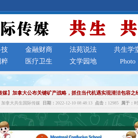
科技
金融财商
法苑说法
共生学
国粹
医疗卫生
文学园地
Photo
传媒】加拿大公布关键矿产战略，抓住当代机遇实现清洁包容之
加拿大共生国际传媒
日期：
2022-12-10 08:48:13
点击：
12985
属于：