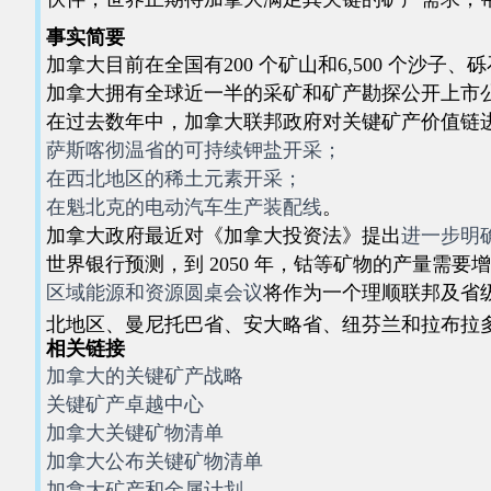
事实简要
加拿大目前在全国有200 个矿山和6,500 个沙子
加拿大拥有全球近一半的采矿和矿产勘探公开上市公司，
在过去数年中，加拿大联邦政府对关键矿产价值链
萨斯喀彻温省的可持续钾盐开采；
在西北地区的稀土元素开采；
在魁北克的电动汽车生产装配线
。
加拿大政府最近对《加拿大投资法》提出
进一步明
世界银行预测，到 2050 年，钴等矿物的产量需要增
区域能源和资源圆桌会议
将作为一个理顺联邦及省
北地区、曼尼托巴省、安大略省、纽芬兰和拉布拉
相关链接
加拿大的关键矿产战略
关键矿产卓越中心
加拿大关键矿物清单
加拿大公布关键矿物清单
加拿大矿产和金属计划