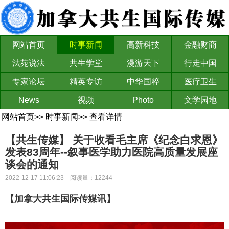
网站首页
时事新闻
高新科技
金融财商
法苑说法
共生学堂
漫游天下
行走中国
专家论坛
精英专访
中华国粹
医疗卫生
News
视频
Photo
文学园地
网站首页
>>
时事新闻
>>
查看详情
【共生传媒】 ​​​​​​​关于收看毛主席《纪念白求恩》
发表83周年--叙事医学助力医院高质量发展座
谈会的通知
2022-12-17 11:06:23 阅读量：12244
【加拿大共生国际传媒讯】