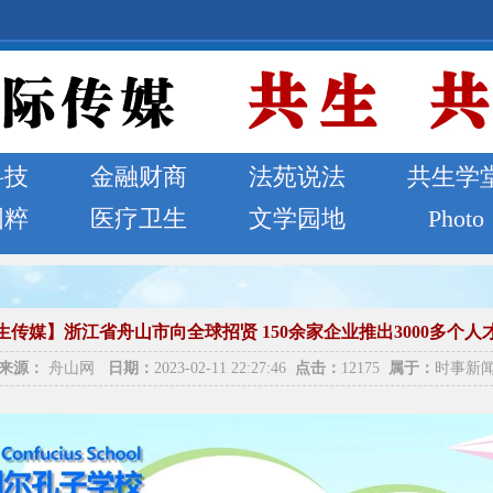
科技
金融财商
法苑说法
共生学
国粹
医疗卫生
文学园地
Photo
生传媒】浙江省舟山市向全球招贤 150余家企业推出3000多个人
来源：
舟山网
日期：
2023-02-11 22:27:46
点击：
12175
属于：
时事新