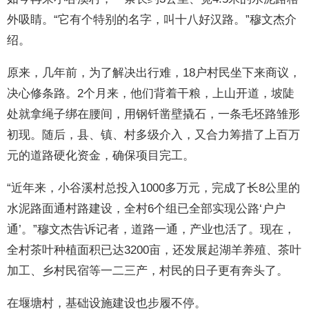
外吸睛。“它有个特别的名字，叫十八好汉路。”穆文杰介
绍。
原来，几年前，为了解决出行难，18户村民坐下来商议，
决心修条路。2个月来，他们背着干粮，上山开道，坡陡
处就拿绳子绑在腰间，用钢钎凿壁撬石，一条毛坯路雏形
初现。随后，县、镇、村多级介入，又合力筹措了上百万
元的道路硬化资金，确保项目完工。
“近年来，小谷溪村总投入1000多万元，完成了长8公里的
水泥路面通村路建设，全村6个组已全部实现公路‘户户
通’。”穆文杰告诉记者，道路一通，产业也活了。现在，
全村茶叶种植面积已达3200亩，还发展起湖羊养殖、茶叶
加工、乡村民宿等一二三产，村民的日子更有奔头了。
在堰塘村，基础设施建设也步履不停。