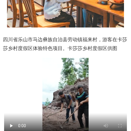
四川省乐山市马边彝族自治县劳动镇福来村，游客在卡莎
莎乡村度假区体验特色项目。卡莎莎乡村度假区供图