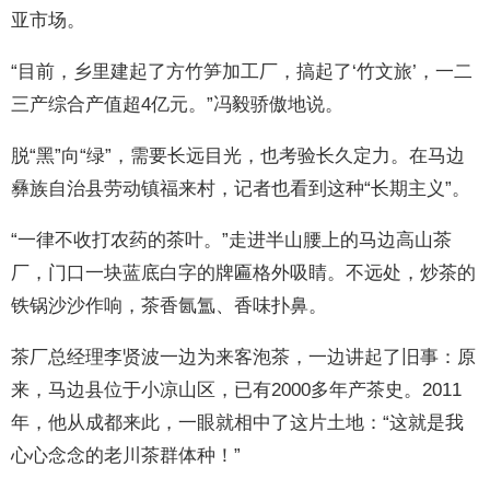
亚市场。
“目前，乡里建起了方竹笋加工厂，搞起了‘竹文旅’，一二
三产综合产值超4亿元。”冯毅骄傲地说。
脱“黑”向“绿”，需要长远目光，也考验长久定力。在马边
彝族自治县劳动镇福来村，记者也看到这种“长期主义”。
“一律不收打农药的茶叶。”走进半山腰上的马边高山茶
厂，门口一块蓝底白字的牌匾格外吸睛。不远处，炒茶的
铁锅沙沙作响，茶香氤氲、香味扑鼻。
茶厂总经理李贤波一边为来客泡茶，一边讲起了旧事：原
来，马边县位于小凉山区，已有2000多年产茶史。2011
年，他从成都来此，一眼就相中了这片土地：“这就是我
心心念念的老川茶群体种！”