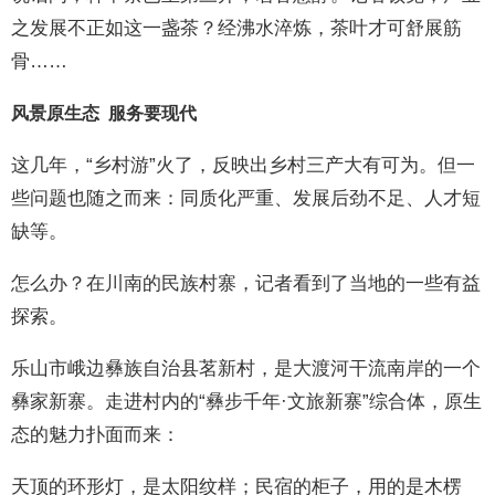
之发展不正如这一盏茶？经沸水淬炼，茶叶才可舒展筋
骨……
风景原生态 服务要现代
这几年，“乡村游”火了，反映出乡村三产大有可为。但一
些问题也随之而来：同质化严重、发展后劲不足、人才短
缺等。
怎么办？在川南的民族村寨，记者看到了当地的一些有益
探索。
乐山市峨边彝族自治县茗新村，是大渡河干流南岸的一个
彝家新寨。走进村内的“彝步千年·文旅新寨”综合体，原生
态的魅力扑面而来：
天顶的环形灯，是太阳纹样；民宿的柜子，用的是木楞