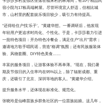
卡莎莎乡村度假区坐落在福来村的林海间，有10个精品民
宿小院与17栋高端树屋。尽管环境宜人舒适，但相比城
市，山村里的配套娱乐项目较少，吸引力有待提高。
“还得给住户找‘乐子’。”黄建华想。一番调研后，他发现
年轻用户更追求时尚化、个性化。于是，卡莎莎着力引进
一批特色项目：开办特色冷餐会，满足住户“出片”需求；
邀请地方歌手唱民谣，营造“格调”氛围；还有民族服装体
验、风物套圈、DIY特色美食……
丰富的服务项目，让游客体验不再单薄。“现在，我们暑
期及节假日的入住率均在95%以上，除了辐射成都、重
庆，还吸引了北京、深圳等地的客人。”黄建华介绍。
提升服务水平，还体现在标准化、规范化。
张晓玲是仙峰苗族乡群鱼社区的一位苗族姑娘。这几年，