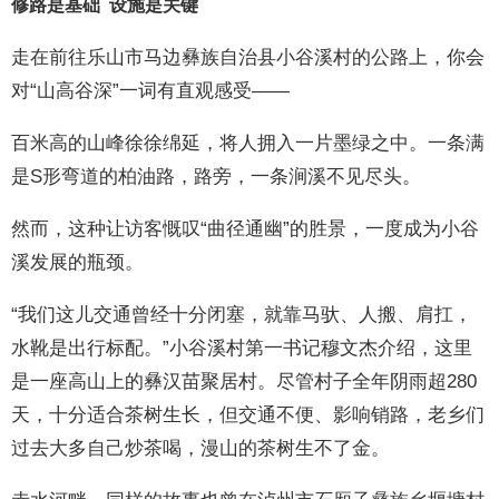
修路是基础 设施是关键
走在前往乐山市马边彝族自治县小谷溪村的公路上，你会
对“山高谷深”一词有直观感受——
百米高的山峰徐徐绵延，将人拥入一片墨绿之中。一条满
是S形弯道的柏油路，路旁，一条涧溪不见尽头。
然而，这种让访客慨叹“曲径通幽”的胜景，一度成为小谷
溪发展的瓶颈。
“我们这儿交通曾经十分闭塞，就靠马驮、人搬、肩扛，
水靴是出行标配。”小谷溪村第一书记穆文杰介绍，这里
是一座高山上的彝汉苗聚居村。尽管村子全年阴雨超280
天，十分适合茶树生长，但交通不便、影响销路，老乡们
过去大多自己炒茶喝，漫山的茶树生不了金。