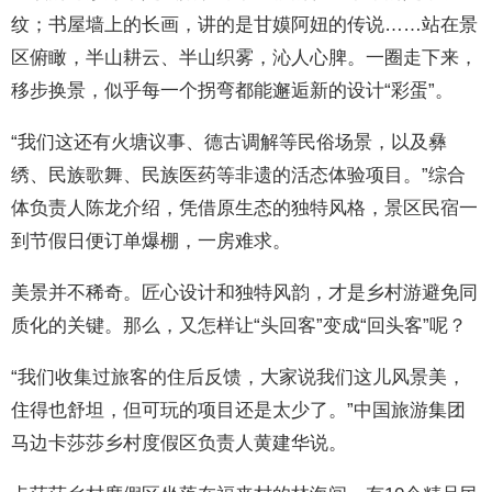
纹；书屋墙上的长画，讲的是甘嫫阿妞的传说……站在景
区俯瞰，半山耕云、半山织雾，沁人心脾。一圈走下来，
移步换景，似乎每一个拐弯都能邂逅新的设计“彩蛋”。
“我们这还有火塘议事、德古调解等民俗场景，以及彝
绣、民族歌舞、民族医药等非遗的活态体验项目。”综合
体负责人陈龙介绍，凭借原生态的独特风格，景区民宿一
到节假日便订单爆棚，一房难求。
美景并不稀奇。匠心设计和独特风韵，才是乡村游避免同
质化的关键。那么，又怎样让“头回客”变成“回头客”呢？
“我们收集过旅客的住后反馈，大家说我们这儿风景美，
住得也舒坦，但可玩的项目还是太少了。”中国旅游集团
马边卡莎莎乡村度假区负责人黄建华说。