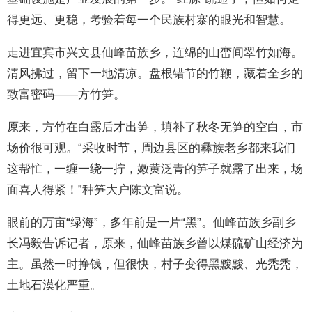
得更远、更稳，考验着每一个民族村寨的眼光和智慧。
走进宜宾市兴文县仙峰苗族乡，连绵的山峦间翠竹如海。
清风拂过，留下一地清凉。盘根错节的竹鞭，藏着全乡的
致富密码——方竹笋。
原来，方竹在白露后才出笋，填补了秋冬无笋的空白，市
场价很可观。“采收时节，周边县区的彝族老乡都来我们
这帮忙，一缠一绕一拧，嫩黄泛青的笋子就露了出来，场
面喜人得紧！”种笋大户陈文富说。
眼前的万亩“绿海”，多年前是一片“黑”。仙峰苗族乡副乡
长冯毅告诉记者，原来，仙峰苗族乡曾以煤硫矿山经济为
主。虽然一时挣钱，但很快，村子变得黑黢黢、光秃秃，
土地石漠化严重。