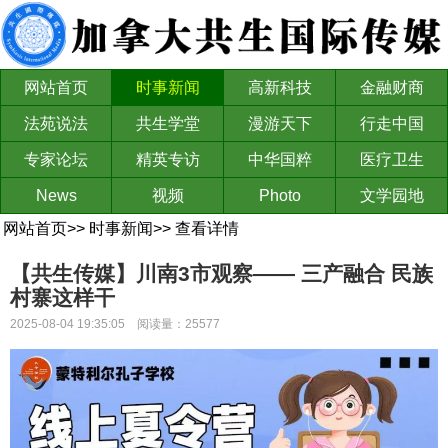
网站首页
时事新闻
高新科技
金融财商
法苑说法
共生学堂
漫游天下
行走中国
专家论坛
精英专访
中华国粹
医疗卫生
News
视频
Photo
文学园地
网站首页
>>
时事新闻
>>
查看详情
【共生传媒】川南3市观察—— 三产融合 民族
村寨这样干
2025-08-04 19:35:05 阅读量：25577