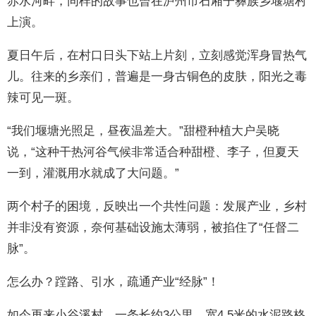
赤水河畔，同样的故事也曾在泸州市石厢子彝族乡堰塘村
上演。
夏日午后，在村口日头下站上片刻，立刻感觉浑身冒热气
儿。往来的乡亲们，普遍是一身古铜色的皮肤，阳光之毒
辣可见一斑。
“我们堰塘光照足，昼夜温差大。”甜橙种植大户吴晓
说，“这种干热河谷气候非常适合种甜橙、李子，但夏天
一到，灌溉用水就成了大问题。”
两个村子的困境，反映出一个共性问题：发展产业，乡村
并非没有资源，奈何基础设施太薄弱，被掐住了“任督二
脉”。
怎么办？蹚路、引水，疏通产业“经脉”！
如今再来小谷溪村，一条长约3公里、宽4.5米的水泥路格