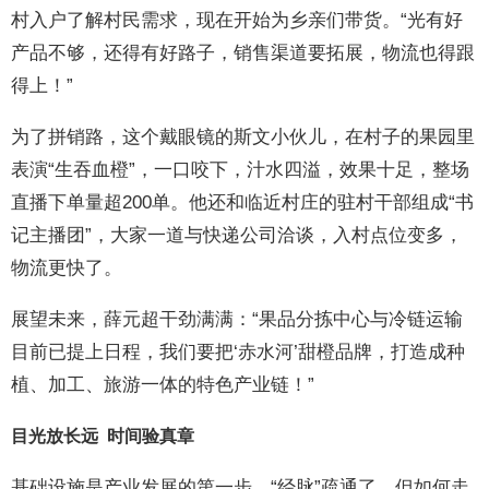
村入户了解村民需求，现在开始为乡亲们带货。“光有好
产品不够，还得有好路子，销售渠道要拓展，物流也得跟
得上！”
为了拼销路，这个戴眼镜的斯文小伙儿，在村子的果园里
表演“生吞血橙”，一口咬下，汁水四溢，效果十足，整场
直播下单量超200单。他还和临近村庄的驻村干部组成“书
记主播团”，大家一道与快递公司洽谈，入村点位变多，
物流更快了。
展望未来，薛元超干劲满满：“果品分拣中心与冷链运输
目前已提上日程，我们要把‘赤水河’甜橙品牌，打造成种
植、加工、旅游一体的特色产业链！”
目光放长远 时间验真章
基础设施是产业发展的第一步。“经脉”疏通了，但如何走