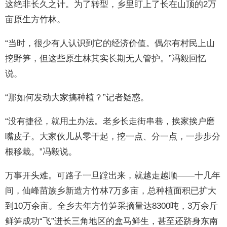
这绝非长久之计。为了转型，乡里盯上了长在山顶的2万
亩原生方竹林。
“当时，很少有人认识到它的经济价值。偶尔有村民上山
挖野笋，但这些原生林其实长期无人管护。”冯毅回忆
说。
“那如何发动大家搞种植？”记者疑惑。
“没有捷径，就用土办法。老乡长走街串巷，挨家挨户磨
嘴皮子。大家伙儿从零干起，挖一点、分一点，一步步分
根移栽。”冯毅说。
万事开头难。可路子一旦蹚出来，就越走越顺——十几年
间，仙峰苗族乡新造方竹林7万多亩，总种植面积已扩大
到10万余亩。全乡去年方竹笋采摘量达8300吨，3万余斤
鲜笋成功“飞”进长三角地区的盒马鲜生，甚至还跻身东南