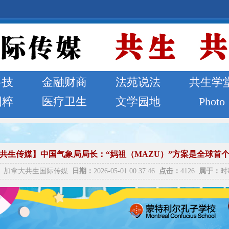
科技
金融财商
法苑说法
共生学
国粹
医疗卫生
文学园地
Photo
共生传媒】中国气象局局长：“妈祖（MAZU）”方案是全球首
：
加拿大共生国际传媒
日期：
2026-05-01 00:37:46
点击：
4126
属于：
时