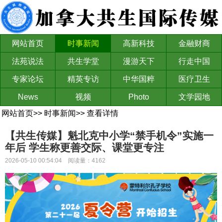
网站首页
时事新闻
高新科技
金融财商
法苑说法
共生学堂
漫游天下
行走中国
专家论坛
精英专访
中华国粹
医疗卫生
News
视频
Photo
文学园地
网站首页
>>
时事新闻
>>
查看详情
【共生传媒】魁北克中小学“禁手机令”实施一
年后 学生称更善交际、课堂更专注
2026-05-10 00:54:04 阅读量：4162