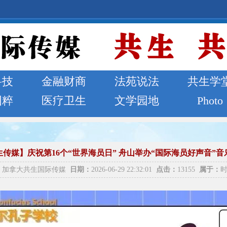
科技
金融财商
法苑说法
共生学
国粹
医疗卫生
文学园地
Photo
生传媒】庆祝第16个“世界海员日” 舟山举办“国际海员好声音”音
加拿大共生国际传媒
日期：
2026-06-29 22:32:01
点击：
13155
属于：