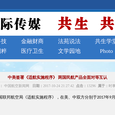
科技
金融财商
法苑说法
共生学
国粹
医疗卫生
文学园地
Photo
中美签署《适航实施程序》 两国民航产品全面对等互认
：
中国航空新闻网
日期：
2017-10-24 21:27:42
点击：
13296
属于：
时
邦航空局《适航实施程序》，在美、中双方分别于2017年9月28日和