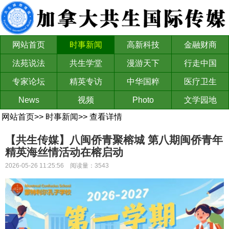
网站首页
时事新闻
高新科技
金融财商
法苑说法
共生学堂
漫游天下
行走中国
专家论坛
精英专访
中华国粹
医疗卫生
News
视频
Photo
文学园地
网站首页
>>
时事新闻
>>
查看详情
【共生传媒】八闽侨青聚榕城 第八期闽侨青年
精英海丝情活动在榕启动
2026-05-26 11:25:56 阅读量：3543