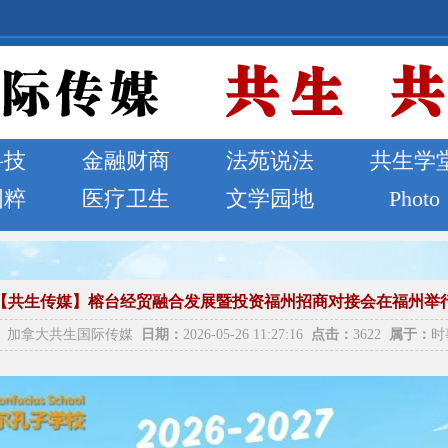
科技
金融财商
法苑说法
共生学
国粹
医疗卫生
文学园地
Photo
【共生传媒】榕台经贸融合发展暨投资福州招商对接会在福州举
：
加拿大共生国际传媒
日期：
2026-05-26 11:27:16
点击：
3622
属于：
时