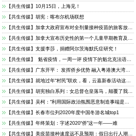
【共生传媒】10月15日，上海见！
【共生传媒】胡宪：喀布尔机场联想
【共生传媒】加拿大政府宣布对全剂量接种疫苗的旅客放宽边境措施
【共生传媒】加拿大宣布历史性的第一个儿童早期教育及托儿协议
【共生传媒】支援李莎，捐赠阿尔茨海默氏症研究！
【共生传媒】 魁省疫情，一周一评 疫情下的魁北克法语，痛并快乐着
【共生传媒】广东开平： 发挥侨乡优势 融入粤港澳大湾区发展
【共生传媒】就地过年“村民”联欢，看，云嘉新春活动这样搞
【共生传媒】胡宪独白系列：女总督仓皇落马，颠覆了我的偶像
【共生传媒】吴柯：“利用国际政治氛围恶意制造事端是可耻的” ——蒙大工学院教授吴柯答记者问
【共生传媒】长春市位列2020年度中国冬游名城top1
【共生传媒】年终策划：字述2020“侨”这一年——难
【共生传媒】美疫苗接种速度远不及预期：假日出行人潮引担忧