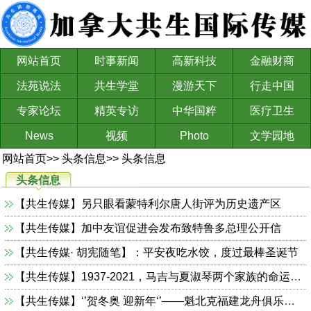
网站首页
时事新闻
高新科技
金融财商
法苑说法
共生学堂
漫游天下
行走中国
专家论坛
精英专访
中华国粹
医疗卫生
News
视频
Photo
文学园地
网站首页
>>
头条信息
>>
头条信息
头条信息
【共生传媒】另只眼看蒙特利尔唐人街评为历史遗产区
【共生传媒】加中友谊促进会发布致特鲁多总理公开信
【共生传媒· 胡宪随笔】：平安夜吃水饺，度过最棒圣诞节
【共生传媒】1937-2021，马吉与夏淑琴两个家族的命运与共 Strong bonds between two families from 1937 to 2021
【共生传媒】‘’贺冬奥 迎新年‘’——魁北克福建龙舟俱乐部成功举办冰壶比赛