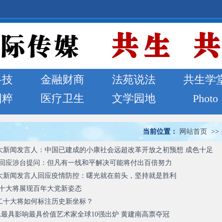
科技
金融财商
法苑说法
共生学
国粹
医疗卫生
文学园地
Photo
当前位置：
网站首页
>>
大新闻发言人：中国已建成的小康社会远超改革开放之初预想 成色十足
礼回应涉台提问：但凡有一线和平解决可能将付出百倍努力
大新闻发言人回应疫情防控：曙光就在前头，坚持就是胜利
二十大将展现百年大党新姿态
二十大将如何标注历史新坐标？
A最具影响最具价值艺术家全球10强出炉 黄建南高票夺冠