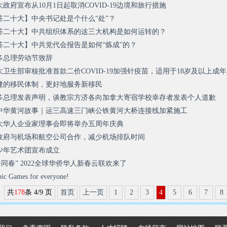
政府宣布从10月1日起取消COVID-19边境和旅行措施
答二十大】中央书记处是个什么“处”？
答二十大】中共组织体系的这三大机构是如何运转的？
答二十大】中共党代会报告是如何“炼成”的？
多总理劳动节致辞
卫生部审核批准首款二价COVID-19加强针疫苗，适用于18岁及以上成
健的移民体制，更好地服务新移民
多总理发表声明，谈教宗方济各向加拿大寄宿学校幸存者发表个人道歉
中华黄河故事｜运三高速三门峡公铁黄河大桥连接线加紧施工
大华人企业家理事会即将举办五周年庆典
政府与机场和航空公司合作，减少机场排队时间
少年艺术团宣布成立
同春” 2022全球华侨华人新春云联欢来了
ames for everyone!
共
178
条 4/9 页
首页
上一页
1
2
3
4
5
6
7
8